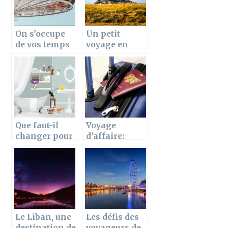
On s’occupe
Un petit
de vos temps
voyage en
libres
Normandie
pour les
vacances
d’été.
Que faut-il
Voyage
changer pour
d’affaire:
rénover votre
comment
salle de bain?
planifier son
vol à la
dernière
minute?
Le Liban, une
Les défis des
destination de
voyageurs de