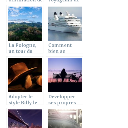
rêves pour un
nos jours
Weekend.
La Pologne,
Comment
un tour du
bien se
côté de
préparer pour
Zakopane
effectuer une
dans les
croisière ?
Tatras
Adopter le
Developper
style Billy le
ses propres
Kid en France
loisirs est
important
pour se
relaxer