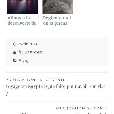
Allons a la
Reglementati
decouverte de
on et pneus
l’Amerique !
hiver : Ce qu’il
faut savoir !
25 juin 2023
far-west-coast
Voyage
Navigation
PUBLICATION PRÉCÉDENTE
Voyage en Egypte : Que faire pour avoir son visa
de
?
l’article
PUBLICATION SUIVANTE